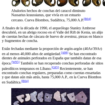
Abalorios hechos de conchas del caracol diminuto
Nassarius kraussianus, que vivía en un estuario
[B04]
cercano. Cueva Blombos, Sudáfrica, 75,000 A.P.
A finales de la década de 1990, el arqueólogo Stanley Ambrose
descubrió, en un abrigo rocoso en el Valle del Rift de Kenia, un alijo
de cuentas hechas de cáscara de huevo de avestruz, piezas en blanco
y fragmentos de concha.
Están fechadas mediante la proporción de argón-argón (40Ar/39Ar)
[A98]
en al menos 40,000 años de antigüedad.
Se han encontrado
dientes de animales perforados en España que también datan de esa
[W95]
época.
También se han recuperado conchas perforadas de sitios
[G95]
paleolíticos tempranos en Líbano.
Recientemente, se han
encontrado conchas regulares, preparadas como cuentas ensartadas
y que datan aún más atrás, hasta 75,000 A.P., en la Cueva Blombos
[B04]
en Sudáfrica.