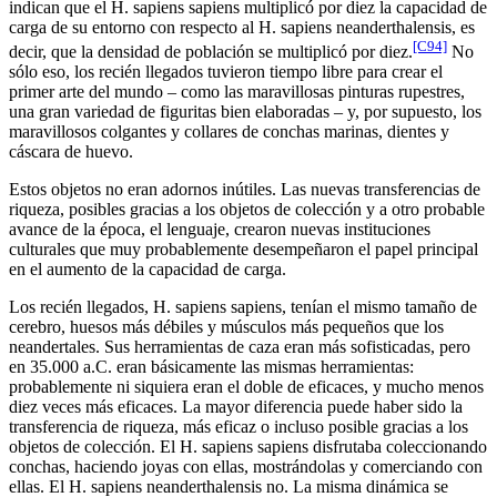
indican que el H. sapiens sapiens multiplicó por diez la capacidad de
carga de su entorno con respecto al H. sapiens neanderthalensis, es
[C94]
decir, que la densidad de población se multiplicó por diez.
No
sólo eso, los recién llegados tuvieron tiempo libre para crear el
primer arte del mundo – como las maravillosas pinturas rupestres,
una gran variedad de figuritas bien elaboradas – y, por supuesto, los
maravillosos colgantes y collares de conchas marinas, dientes y
cáscara de huevo.
Estos objetos no eran adornos inútiles. Las nuevas transferencias de
riqueza, posibles gracias a los objetos de colección y a otro probable
avance de la época, el lenguaje, crearon nuevas instituciones
culturales que muy probablemente desempeñaron el papel principal
en el aumento de la capacidad de carga.
Los recién llegados, H. sapiens sapiens, tenían el mismo tamaño de
cerebro, huesos más débiles y músculos más pequeños que los
neandertales. Sus herramientas de caza eran más sofisticadas, pero
en 35.000 a.C. eran básicamente las mismas herramientas:
probablemente ni siquiera eran el doble de eficaces, y mucho menos
diez veces más eficaces. La mayor diferencia puede haber sido la
transferencia de riqueza, más eficaz o incluso posible gracias a los
objetos de colección. El H. sapiens sapiens disfrutaba coleccionando
conchas, haciendo joyas con ellas, mostrándolas y comerciando con
ellas. El H. sapiens neanderthalensis no. La misma dinámica se