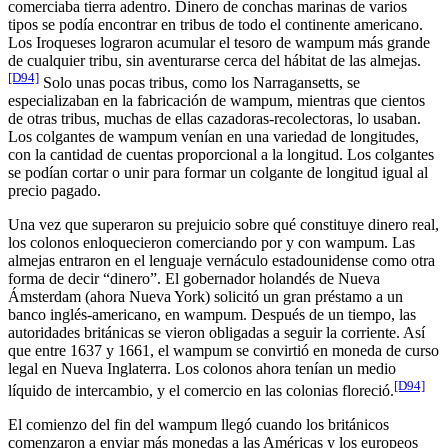
comerciaba tierra adentro. Dinero de conchas marinas de varios
tipos se podía encontrar en tribus de todo el continente americano.
Los Iroqueses lograron acumular el tesoro de wampum más grande
de cualquier tribu, sin aventurarse cerca del hábitat de las almejas.
[D94]
Solo unas pocas tribus, como los Narragansetts, se
especializaban en la fabricación de wampum, mientras que cientos
de otras tribus, muchas de ellas cazadoras-recolectoras, lo usaban.
Los colgantes de wampum venían en una variedad de longitudes,
con la cantidad de cuentas proporcional a la longitud. Los colgantes
se podían cortar o unir para formar un colgante de longitud igual al
precio pagado.
Una vez que superaron su prejuicio sobre qué constituye dinero real,
los colonos enloquecieron comerciando por y con wampum. Las
almejas entraron en el lenguaje vernáculo estadounidense como otra
forma de decir “dinero”. El gobernador holandés de Nueva
Ámsterdam (ahora Nueva York) solicitó un gran préstamo a un
banco inglés-americano, en wampum. Después de un tiempo, las
autoridades británicas se vieron obligadas a seguir la corriente. Así
que entre 1637 y 1661, el wampum se convirtió en moneda de curso
legal en Nueva Inglaterra. Los colonos ahora tenían un medio
[D94]
líquido de intercambio, y el comercio en las colonias floreció.
El comienzo del fin del wampum llegó cuando los británicos
comenzaron a enviar más monedas a las Américas y los europeos