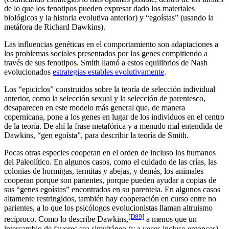
de lo que los fenotipos pueden expresar dado los materiales
biológicos y la historia evolutiva anterior) y “egoístas” (usando la
metáfora de Richard Dawkins).
Las influencias genéticas en el comportamiento son adaptaciones a
los problemas sociales presentados por los genes compitiendo a
través de sus fenotipos. Smith llamó a estos equilibrios de Nash
evolucionados
estrategias estables evolutivamente
.
Los “epiciclos” construidos sobre la teoría de selección individual
anterior, como la selección sexual y la selección de parentesco,
desaparecen en este modelo más general que, de manera
copernicana, pone a los genes en lugar de los individuos en el centro
de la teoría. De ahí la frase metafórica y a menudo mal entendida de
Dawkins, “gen egoísta”, para describir la teoría de Smith.
Pocas otras especies cooperan en el orden de incluso los humanos
del Paleolítico. En algunos casos, como el cuidado de las crías, las
colonias de hormigas, termitas y abejas, y demás, los animales
cooperan porque son parientes, porque pueden ayudar a copias de
sus “genes egoístas” encontrados en su parentela. En algunos casos
altamente restringidos, también hay cooperación en curso entre no
parientes, a lo que los psicólogos evolucionistas llaman altruismo
[D89]
recíproco. Como lo describe Dawkins,
a menos que un
intercambio de favores sea simultáneo (y a veces incluso entonces),