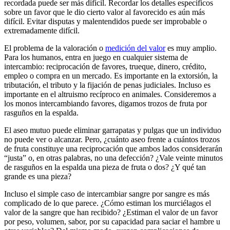
recordada puede ser más difícil. Recordar los detalles específicos
sobre un favor que le dio cierto valor al favorecido es aún más
difícil. Evitar disputas y malentendidos puede ser improbable o
extremadamente difícil.
El problema de la valoración o
medición del valor
es muy amplio.
Para los humanos, entra en juego en cualquier sistema de
intercambio: reciprocación de favores, trueque, dinero, crédito,
empleo o compra en un mercado. Es importante en la extorsión, la
tributación, el tributo y la fijación de penas judiciales. Incluso es
importante en el altruismo recíproco en animales. Consideremos a
los monos intercambiando favores, digamos trozos de fruta por
rasguños en la espalda.
El aseo mutuo puede eliminar garrapatas y pulgas que un individuo
no puede ver o alcanzar. Pero, ¿cuánto aseo frente a cuántos trozos
de fruta constituye una reciprocación que ambos lados considerarán
“justa” o, en otras palabras, no una defección? ¿Vale veinte minutos
de rasguños en la espalda una pieza de fruta o dos? ¿Y qué tan
grande es una pieza?
Incluso el simple caso de intercambiar sangre por sangre es más
complicado de lo que parece. ¿Cómo estiman los murciélagos el
valor de la sangre que han recibido? ¿Estiman el valor de un favor
por peso, volumen, sabor, por su capacidad para saciar el hambre u