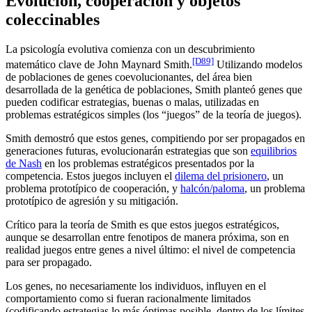
Evolución, cooperación y objetos
coleccinables
La psicología evolutiva comienza con un descubrimiento
[D89]
matemático clave de John Maynard Smith.
Utilizando modelos
de poblaciones de genes coevolucionantes, del área bien
desarrollada de la genética de poblaciones, Smith planteó genes que
pueden codificar estrategias, buenas o malas, utilizadas en
problemas estratégicos simples (los “juegos” de la teoría de juegos).
Smith demostró que estos genes, compitiendo por ser propagados en
generaciones futuras, evolucionarán estrategias que son
equilibrios
de Nash
en los problemas estratégicos presentados por la
competencia. Estos juegos incluyen el
dilema del prisionero
, un
problema prototípico de cooperación, y
halcón/paloma
, un problema
prototípico de agresión y su mitigación.
Crítico para la teoría de Smith es que estos juegos estratégicos,
aunque se desarrollan entre fenotipos de manera próxima, son en
realidad juegos entre genes a nivel último: el nivel de competencia
para ser propagado.
Los genes, no necesariamente los individuos, influyen en el
comportamiento como si fueran racionalmente limitados
(codificando estrategias lo más óptimas posible, dentro de los límites