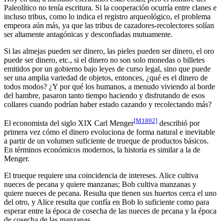
Paleolítico no tenía escritura. Si la cooperación ocurría entre clanes e
incluso tribus, como lo indica el registro arqueológico, el problema
empeora aún más, ya que las tribus de cazadores-recolectores solían
ser altamente antagónicas y desconfiadas mutuamente.
Si las almejas pueden ser dinero, las pieles pueden ser dinero, el oro
puede ser dinero, etc., si el dinero no son solo monedas o billetes
emitidos por un gobierno bajo leyes de curso legal, sino que puede
ser una amplia variedad de objetos, entonces, ¿qué es el dinero de
todos modos? ¿Y por qué los humanos, a menudo viviendo al borde
del hambre, pasaron tanto tiempo haciendo y disfrutando de esos
collares cuando podrían haber estado cazando y recolectando más?
[M1892]
El economista del siglo XIX Carl Menger
describió por
primera vez cómo el dinero evoluciona de forma natural e inevitable
a partir de un volumen suficiente de trueque de productos básicos.
En términos económicos modernos, la historia es similar a la de
Menger.
El trueque requiere una coincidencia de intereses. Alice cultiva
nueces de pecana y quiere manzanas; Bob cultiva manzanas y
quiere nueces de pecana. Resulta que tienen sus huertos cerca el uno
del otro, y Alice resulta que confía en Bob lo suficiente como para
esperar entre la época de cosecha de las nueces de pecana y la época
de cosecha de las manzanas.