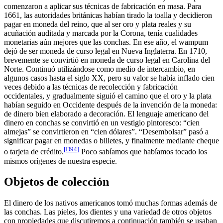
comenzaron a aplicar sus técnicas de fabricación en masa. Para
1661, las autoridades británicas habían tirado la toalla y decidieron
pagar en moneda del reino, que al ser oro y plata reales y su
acuñación auditada y marcada por la Corona, tenía cualidades
monetarias aún mejores que las conchas. En ese año, el wampum
dejó de ser moneda de curso legal en Nueva Inglaterra. En 1710,
brevemente se convirtió en moneda de curso legal en Carolina del
Norte. Continuó utilizándose como medio de intercambio, en
algunos casos hasta el siglo XX, pero su valor se había inflado cien
veces debido a las técnicas de recolección y fabricación
occidentales, y gradualmente siguió el camino que el oro y la plata
habían seguido en Occidente después de la invención de la moneda:
de dinero bien elaborado a decoración. El lenguaje americano del
dinero en conchas se convirtió en un vestigio pintoresco: “cien
almejas” se convirtieron en “cien dólares”. “Desembolsar” pasó a
significar pagar en monedas o billetes, y finalmente mediante cheque
[D94]
o tarjeta de crédito.
Poco sabíamos que habíamos tocado los
mismos orígenes de nuestra especie.
Objetos de colección
El dinero de los nativos americanos tomó muchas formas además de
las conchas. Las pieles, los dientes y una variedad de otros objetos
con propiedades que discutiremos a continuación también se usaban