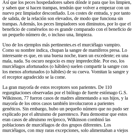
Así que los peces hospedadores saben dónde ir para que los limpien,
y saben que si hacen trampas, tendrán que volver a empezar con un
nuevo pez limpiador desconfiado. Los costes de entrada, y por tanto
de salida, de la relación son elevados, de modo que funciona sin
trampas. Además, los peces limpiadores son diminutos, por lo que el
beneficio de comérselos no es grande comparado con el beneficio de
un pequeño número de, o incluso una, limpieza.
Uno de los ejemplos más pertinentes.es el murciélago vampiro.
Como su nombre indica, chupan la sangre de mamíferos presa. Lo
interesante es que, en una buena noche, traen un excedente; en una
mala, nada. Su oscuro negocio es muy impredecible. Por eso, los
murciélagos afortunados (o hábiles) suelen compartir la sangre con
los menos afortunados (o hábiles) de su cueva. Vomitan la sangre y
el receptor agradecido se la come.
La gran mayoría de estos receptores son parientes. De 110
regurgitaciones observadas por el biólogo de fuerte estómago G.S.
Wilkinson, 77 fueron casos de madres alimentando a sus hijos, y la
mayoría de los otros casos también involucraron a parientes
genéticos. Sin embargo, hubo un pequeño número que no pudo ser
explicado por el altruismo de parentesco. Para demostrar que estos
eran casos de altruismo recíproco, Wilkinson combinó las
poblaciones de murciélagos de dos grupos diferentes. Los
murciélagos, con muy raras excepciones, solo alimentaban a viejos