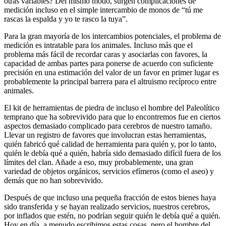
otras variables? Del mismo modo, surgen complicaciones de
medición incluso en el simple intercambio de monos de “tú me
rascas la espalda y yo te rasco la tuya”.
Para la gran mayoría de los intercambios potenciales, el problema de
medición es intratable para los animales. Incluso más que el
problema más fácil de recordar caras y asociarlas con favores, la
capacidad de ambas partes para ponerse de acuerdo con suficiente
precisión en una estimación del valor de un favor en primer lugar es
probablemente la principal barrera para el altruismo recíproco entre
animales.
El kit de herramientas de piedra de incluso el hombre del Paleolítico
temprano que ha sobrevivido para que lo encontremos fue en ciertos
aspectos demasiado complicado para cerebros de nuestro tamaño.
Llevar un registro de favores que involucran estas herramientas,
quién fabricó qué calidad de herramienta para quién y, por lo tanto,
quién le debía qué a quién, habría sido demasiado difícil fuera de los
límites del clan. Añade a eso, muy probablemente, una gran
variedad de objetos orgánicos, servicios efímeros (como el aseo) y
demás que no han sobrevivido.
Después de que incluso una pequeña fracción de estos bienes haya
sido transferida y se hayan realizado servicios, nuestros cerebros,
por inflados que estén, no podrían seguir quién le debía qué a quién.
Hoy en día, a menudo escribimos estas cosas, pero el hombre del