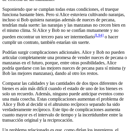
Suponiendo que se cumplan todas estas condiciones, el trueque
funciona bastante bien. Pero si Alice estuviera cultivando naranjas,
incluso si Bob quisiera naranjas además de nueces de pecana,
tendrían mala suerte: las naranjas y las manzanas no crecen bien en
el mismo clima. Si Alice y Bob no se confían mutuamente y no
[L94]
pueden encontrar un tercero para ser intermediario
o hacer
cumplir un contrato, también estarían sin suerte.
Podrían surgir complicaciones adicionales. Alice y Bob no pueden
articular completamente una promesa de vender nueces de pecana o
manzanas en el futuro, porque, entre otras posibilidades, Alice
podría quedarse con las mejores nueces de pecana para sí misma (y
Bob las mejores manzanas), dando al otro los restos.
Comparar las calidades y las cantidades de dos tipos diferentes de
bienes es aún más difícil cuando el estado de uno de los bienes es
solo un recuerdo. Además, ninguno puede anticipar eventos como
una mala cosecha. Estas complicaciones aumentan el problema de
Alice y Bob al decidir si el altruismo recíproco separado ha sido
verdaderamente recíproco. Este tipo de complicaciones aumenta
cuanto mayor es el intervalo de tiempo y la incertidumbre entre la
transacción original y la reciprocación.
Un problema relacionado es que, como dirían los ingenieros, el