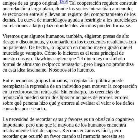
[D89]
amigos de su grupo original.
Tal cooperación requiere construir
una relación a largo plazo, donde los socios interactúan a menudo,
se reconocen entre sí y llevan un registro del comportamiento de los
demás. La cueva de murciélagos ayuda a restringir a los murciélagos
en relaciones a largo plazo donde tales vínculos pueden formarse.
Veremos que algunos humanos, también, eligieron presas de alto
riesgo y discontinuas, y compartieron los excedentes resultantes con
no parientes. De hecho, lo lograron en mucho mayor grado que el
murciélago vampiro. Cómo lo hicieron es el tema principal de
nuestro ensayo. Dawkins sugiere que “el dinero es un símbolo
formal de altruismo recíproco retrasado”, pero luego no profundiza
en esta idea fascinante. Nosotros sí lo haremos.
Entre pequeños grupos humanos, la reputación pública puede
reemplazar la represalia de un individuo para motivar la cooperación
en la reciprocación retrasada. Sin embargo, las creencias de
reputación pueden sufrir dos tipos principales de errores: errores
sobre qué persona hizo qué y errores al evaluar el valor o los daños
causados por ese acto.
La necesidad de recordar caras y favores es un obstáculo cognitivo
importante, pero uno que la mayoría de los humanos encuentra
relativamente fácil de superar. Reconocer caras es fácil, pero
recordar que ocurrió un favor cuando tal memoria necesita ser