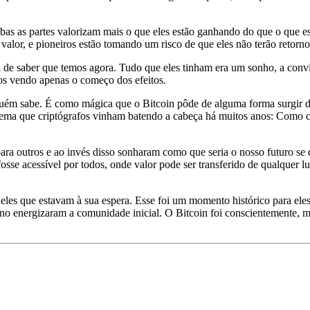
bas as partes valorizam mais o que eles estão ganhando do que o que e
valor, e pioneiros estão tomando um risco de que eles não terão retorn
 de saber que temos agora. Tudo que eles tinham era um sonho, a convi
os vendo apenas o começo dos efeitos.
ém sabe. É como mágica que o Bitcoin pôde de alguma forma surgir do n
ema que criptógrafos vinham batendo a cabeça há muitos anos: Como cri
ra outros e ao invés disso sonharam como que seria o nosso futuro se d
e acessível por todos, onde valor pode ser transferido de qualquer l
ueles que estavam à sua espera. Esse foi um momento histórico para ele
tino energizaram a comunidade inicial. O Bitcoin foi conscientemente