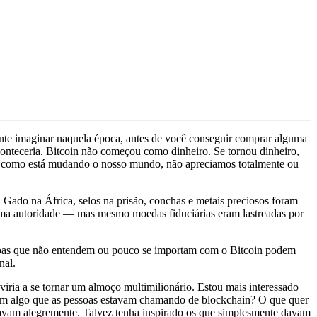
nte imaginar naquela época, antes de você conseguir comprar alguma
conteceria. Bitcoin não começou como dinheiro. Se tornou dinheiro,
mas como está mudando o nosso mundo, não apreciamos totalmente ou
Gado na África, selos na prisão, conchas e metais preciosos foram
uma autoridade — mas mesmo moedas fiduciárias eram lastreadas por
essoas que não entendem ou pouco se importam com o Bitcoin podem
nal.
iria a se tornar um almoço multimilionário. Estou mais interessado
al em algo que as pessoas estavam chamando de blockchain? O que quer
avam alegremente. Talvez tenha inspirado os que simplesmente davam