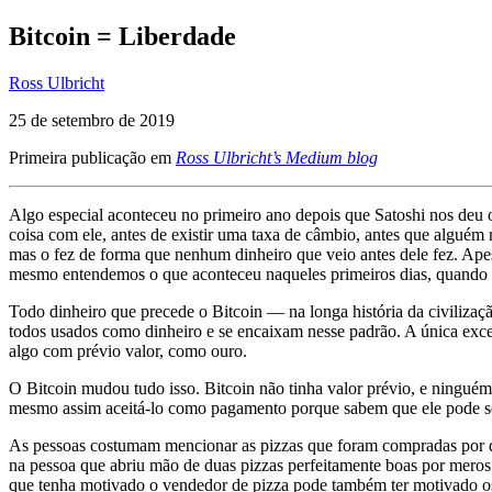
Bitcoin = Liberdade
Ross Ulbricht
25 de setembro de 2019
Primeira publicação em
Ross Ulbricht’s Medium blog
Algo especial aconteceu no primeiro ano depois que Satoshi nos deu
coisa com ele, antes de existir uma taxa de câmbio, antes que alguém
mas o fez de forma que nenhum dinheiro que veio antes dele fez. Ape
mesmo entendemos o que aconteceu naqueles primeiros dias, quando e
Todo dinheiro que precede o Bitcoin — na longa história da civiliza
todos usados como dinheiro e se encaixam nesse padrão. A única exc
algo com prévio valor, como ouro.
O Bitcoin mudou tudo isso. Bitcoin não tinha valor prévio, e ningu
mesmo assim aceitá-lo como pagamento porque sabem que ele pode ser
As pessoas costumam mencionar as pizzas que foram compradas por dez 
na pessoa que abriu mão de duas pizzas perfeitamente boas por meros 
que tenha motivado o vendedor de pizza pode também ter motivado o