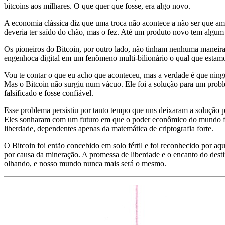
bitcoins aos milhares. O que quer que fosse, era algo novo.
A economia clássica diz que uma troca não acontece a não ser que am
deveria ter saído do chão, mas o fez. Até um produto novo tem algum 
Os pioneiros do Bitcoin, por outro lado, não tinham nenhuma maneira
engenhoca digital em um fenômeno multi-bilionário o qual que estam
Vou te contar o que eu acho que aconteceu, mas a verdade é que ningu
Mas o Bitcoin não surgiu num vácuo. Ele foi a solução para um probl
falsificado e fosse confiável.
Esse problema persistiu por tanto tempo que uns deixaram a solução pa
Eles sonharam com um futuro em que o poder econômico do mundo foss
liberdade, dependentes apenas da matemática de criptografia forte.
O Bitcoin foi então concebido em solo fértil e foi reconhecido por aq
por causa da mineração. A promessa de liberdade e o encanto do des
olhando, e nosso mundo nunca mais será o mesmo.