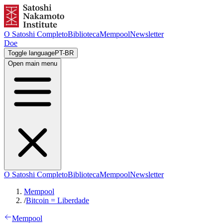
O Satoshi Completo
Biblioteca
Mempool
Newsletter
Doe
Toggle language
PT-BR
Open main menu
O Satoshi Completo
Biblioteca
Mempool
Newsletter
Mempool
/
Bitcoin = Liberdade
Mempool