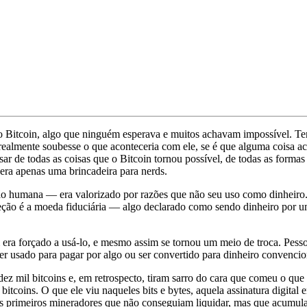
 o Bitcoin, algo que ninguém esperava e muitos achavam impossível. Te
 realmente soubesse o que aconteceria com ele, se é que alguma coisa a
sar de todas as coisas que o Bitcoin tornou possível, de todas as for
ra apenas uma brincadeira para nerds.
ção humana — era valorizado por razões que não seu uso como dinheiro. 
eção é a moeda fiduciária — algo declarado como sendo dinheiro por 
ém era forçado a usá-lo, e mesmo assim se tornou um meio de troca. P
 usado para pagar por algo ou ser convertido para dinheiro convencio
mil bitcoins e, em retrospecto, tiram sarro do cara que comeu o que v
bitcoins. O que ele viu naqueles bits e bytes, aquela assinatura digit
s primeiros mineradores que não conseguiam liquidar, mas que acumul