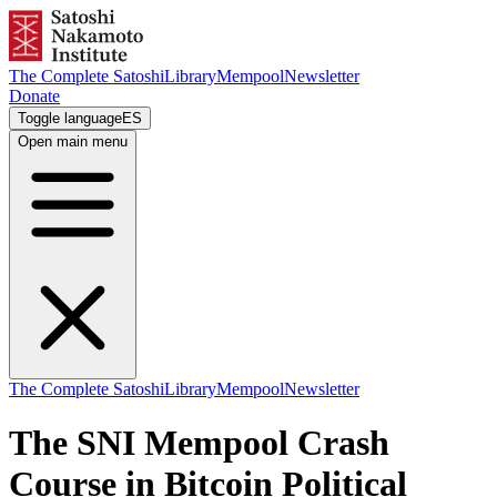
The Complete Satoshi
Library
Mempool
Newsletter
Donate
Toggle language
ES
Open main menu
The Complete Satoshi
Library
Mempool
Newsletter
The SNI Mempool Crash
Course in Bitcoin Political